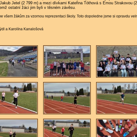
 Jakub Jetel (2 799 m) a mezi dívkami Kateřina Tóthová s Emou Strakovou (
čemž ostatní žáci jim byli v těsném závěsu.
e všem žákům za vzornou reprezentaci školy. Toto dopoledne jsme si opravdu vel
ýdl a Karolína Kanalošová