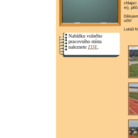
chlapci
m), při
Děkujem
užili!
Lukáš N
Nabídku volného
pracovního místa
naleznete
ZDE
.