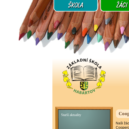
Coop
Starší aktuality
Naši žác
Cooperov