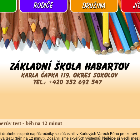
erův test - běh na 12 minut
i druhého stupně napříč ročníky se zúčastnili v Karlových Varech Běhu pro zdraví –
Nejlépe si vedli mezi
a testu (běh na 12 minut). Dosáhli jsme skvělých výsledků!